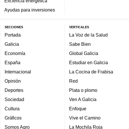
Eficiencia energética
Ayudas para inversiones
SECCIONES
VERTICALES
Portada
La Voz de la Salud
Galicia
Sabe Bien
Economía
Global Galicia
España
Estudiar en Galicia
Internacional
La Cocina de Frabisa
Opinión
Red
Deportes
Plata o plomo
Sociedad
Ven A Galicia
Cultura
Enfoque
Gráficos
Vive el Camino
Somos Agro
La Mochila Roja