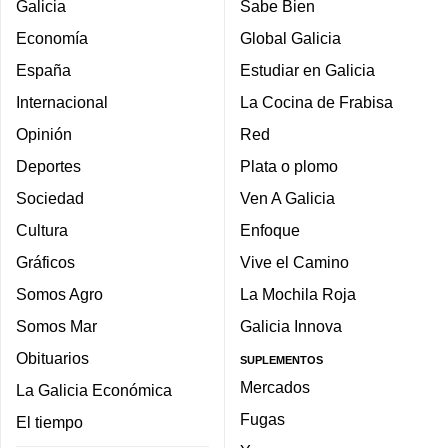
Galicia
Sabe Bien
Economía
Global Galicia
España
Estudiar en Galicia
Internacional
La Cocina de Frabisa
Opinión
Red
Deportes
Plata o plomo
Sociedad
Ven A Galicia
Cultura
Enfoque
Gráficos
Vive el Camino
Somos Agro
La Mochila Roja
Somos Mar
Galicia Innova
Obituarios
SUPLEMENTOS
Mercados
La Galicia Económica
Fugas
El tiempo