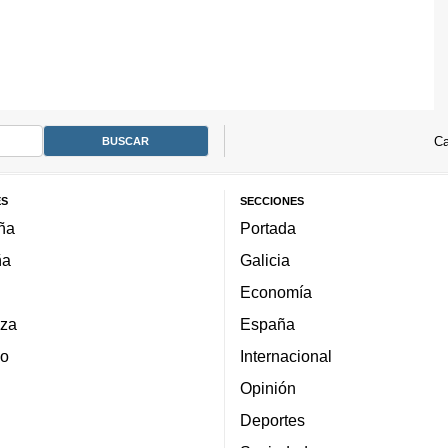
Ca
ES
SECCIONES
ña
Portada
ña
Galicia
Economía
za
España
lo
Internacional
Opinión
Deportes