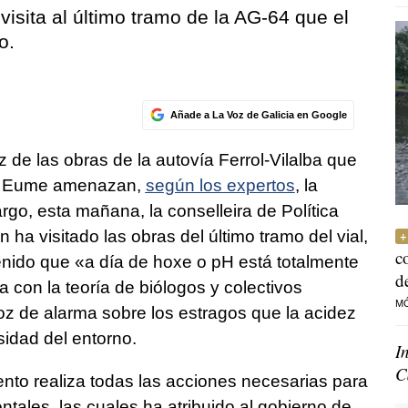
isita al último tramo de la AG-64 que el
o.
Añade a La Voz de Galicia en Google
z de las obras de la autovía Ferrol-Vilalba que
río Eume amenazan,
según los expertos
, la
rgo, esta mañana, la conselleira de Política
n ha visitado las obras del último tramo del vial,
c
tenido que «a día de hoxe o pH está totalmente
d
 con la teoría de biólogos y colectivos
M
oz de alarma sobre los estragos que la acidez
sidad del entorno.
I
C
nto realiza todas las acciones necesarias para
ntales, las cuales ha atribuido al gobierno de