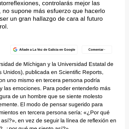
utorreflexiones, controlarás mejor las
, no supone más esfuerzo que hacerlo
er un gran hallazgo de cara al futuro
ol.
Añade a La Voz de Galicia en Google
Comentar ·
rsidad de Míchigan y la Universidad Estatal de
Unidos), publicada en Scientific Reports,
con uno mismo en tercera persona podría
s y las emociones. Para poder entenderlo más
 figura de un hombre que se siente molesto
emente. El modo de pensar sugerido para
timientos en tercera persona sería: «¿Por qué
así?», en vez de seguir la línea de reflexión en
?, ¿por qué me siento así?».