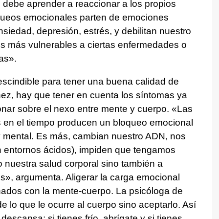
 debe aprender a reaccionar a los propios
oqueos emocionales parten de emociones
edad, depresión, estrés, y debilitan nuestro
s más vulnerables a ciertas enfermedades o
as».
escindible para tener una buena calidad de
hez, hay que tener en cuenta los síntomas ya
onar sobre el nexo entre mente y cuerpo. «Las
en el tiempo producen un bloqueo emocional
 y mental. Es más, cambian nuestro ADN, nos
en entornos ácidos), impiden que tengamos
o nuestra salud corporal sino también a
s», argumenta. Aligerar la carga emocional
nados con la mente-cuerpo. La psicóloga de
 lo que le ocurre al cuerpo sino aceptarlo. Así
escansa; si tienes frío, abrígate y si tienes