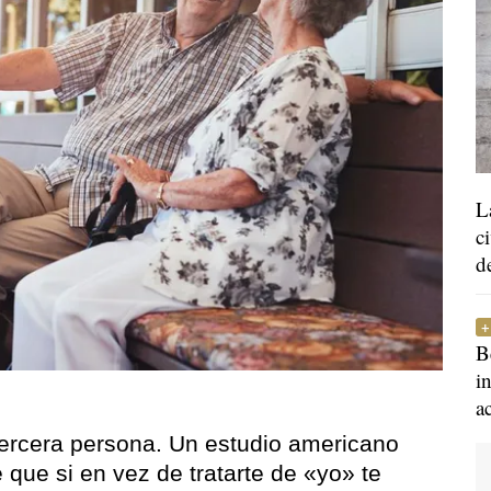
L
c
d
B
i
a
 tercera persona. Un estudio americano
 que si en vez de tratarte de «yo» te