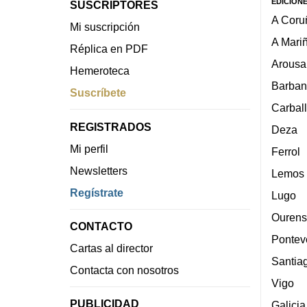
EDICION
SUSCRIPTORES
A Coru
Mi suscripción
A Mari
Réplica en PDF
Arousa
Hemeroteca
Barban
Suscríbete
Carbal
REGISTRADOS
Deza
Mi perfil
Ferrol
Newsletters
Lemos
Regístrate
Lugo
Ourens
CONTACTO
Pontev
Cartas al director
Santia
Contacta con nosotros
Vigo
PUBLICIDAD
Galicia