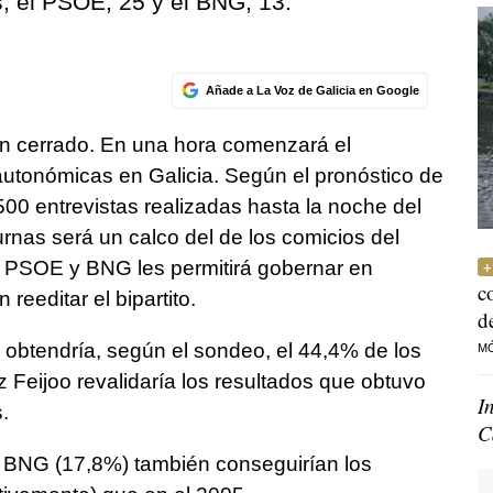
; el PSOE, 25 y el BNG, 13.
Añade a La Voz de Galicia en Google
an cerrado. En una hora comenzará el
 autonómicas en Galicia. Según el pronóstico de
500 entrevistas realizadas hasta la noche del
 urnas será un calco del de los comicios del
 PSOE y BNG les permitirá gobernar en
c
reeditar el bipartito.
d
, obtendría, según el sondeo, el 44,4% de los
M
 Feijoo revalidaría los resultados que obtuvo
I
.
C
l BNG (17,8%) también conseguirían los