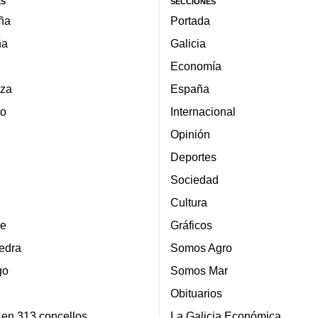
ES
SECCIONES
ña
Portada
ña
Galicia
Economía
za
España
lo
Internacional
Opinión
Deportes
Sociedad
Cultura
e
Gráficos
edra
Somos Agro
go
Somos Mar
Obituarios
 en 313 concellos
La Galicia Económica