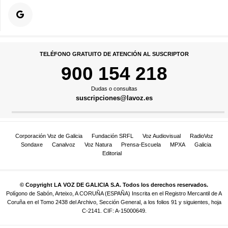
TELÉFONO GRATUITO DE ATENCIÓN AL SUSCRIPTOR
900 154 218
Dudas o consultas
suscripciones@lavoz.es
Corporación Voz de Galicia
Fundación SRFL
Voz Audiovisual
RadioVoz
Sondaxe
Canalvoz
Voz Natura
Prensa-Escuela
MPXA
Galicia
Editorial
© Copyright LA VOZ DE GALICIA S.A. Todos los derechos reservados.
Polígono de Sabón, Arteixo, A CORUÑA (ESPAÑA) Inscrita en el Registro Mercantil de A
Coruña en el Tomo 2438 del Archivo, Sección General, a los folios 91 y siguientes, hoja
C-2141. CIF: A-15000649.