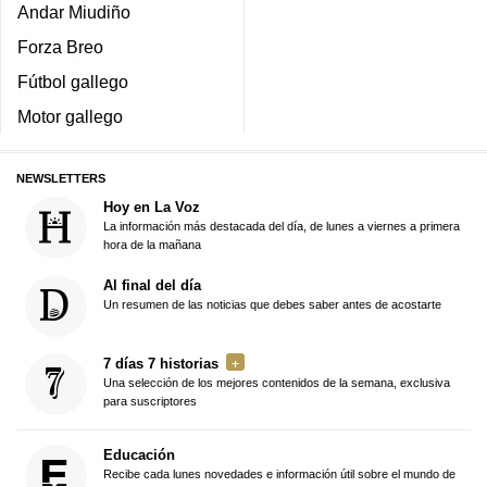
Andar Miudiño
Forza Breo
Fútbol gallego
Motor gallego
NEWSLETTERS
Hoy en La Voz
La información más destacada del día, de lunes a viernes a primera
hora de la mañana
Al final del día
Un resumen de las noticias que debes saber antes de acostarte
7 días 7 historias
Una selección de los mejores contenidos de la semana, exclusiva
para suscriptores
Educación
Recibe cada lunes novedades e información útil sobre el mundo de