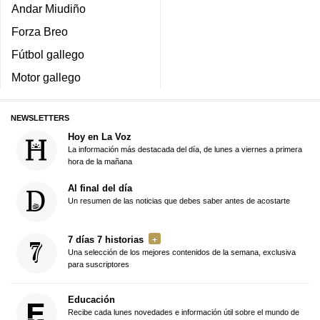
Andar Miudiño
Forza Breo
Fútbol gallego
Motor gallego
NEWSLETTERS
Hoy en La Voz
La información más destacada del día, de lunes a viernes a primera
hora de la mañana
Al final del día
Un resumen de las noticias que debes saber antes de acostarte
7 días 7 historias
Una selección de los mejores contenidos de la semana, exclusiva
para suscriptores
Educación
Recibe cada lunes novedades e información útil sobre el mundo de