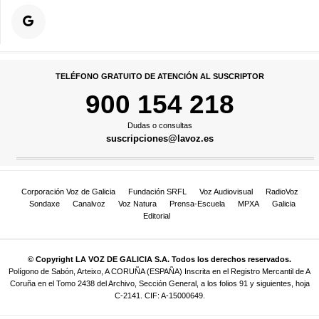
TELÉFONO GRATUITO DE ATENCIÓN AL SUSCRIPTOR
900 154 218
Dudas o consultas
suscripciones@lavoz.es
Corporación Voz de Galicia
Fundación SRFL
Voz Audiovisual
RadioVoz
Sondaxe
Canalvoz
Voz Natura
Prensa-Escuela
MPXA
Galicia
Editorial
© Copyright LA VOZ DE GALICIA S.A. Todos los derechos reservados.
Polígono de Sabón, Arteixo, A CORUÑA (ESPAÑA) Inscrita en el Registro Mercantil de A
Coruña en el Tomo 2438 del Archivo, Sección General, a los folios 91 y siguientes, hoja
C-2141. CIF: A-15000649.