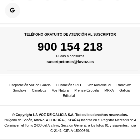
TELÉFONO GRATUITO DE ATENCIÓN AL SUSCRIPTOR
900 154 218
Dudas o consultas
suscripciones@lavoz.es
Corporación Voz de Galicia
Fundación SRFL
Voz Audiovisual
RadioVoz
Sondaxe
Canalvoz
Voz Natura
Prensa-Escuela
MPXA
Galicia
Editorial
© Copyright LA VOZ DE GALICIA S.A. Todos los derechos reservados.
Polígono de Sabón, Arteixo, A CORUÑA (ESPAÑA) Inscrita en el Registro Mercantil de A
Coruña en el Tomo 2438 del Archivo, Sección General, a los folios 91 y siguientes, hoja
C-2141. CIF: A-15000649.