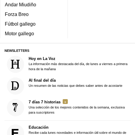
Andar Miudiño
Forza Breo
Fútbol gallego
Motor gallego
NEWSLETTERS
Hoy en La Voz
La información más destacada del día, de lunes a viernes a primera
hora de la mañana
Al final del día
Un resumen de las noticias que debes saber antes de acostarte
7 días 7 historias
Una selección de los mejores contenidos de la semana, exclusiva
para suscriptores
Educación
Recibe cada lunes novedades e información útil sobre el mundo de