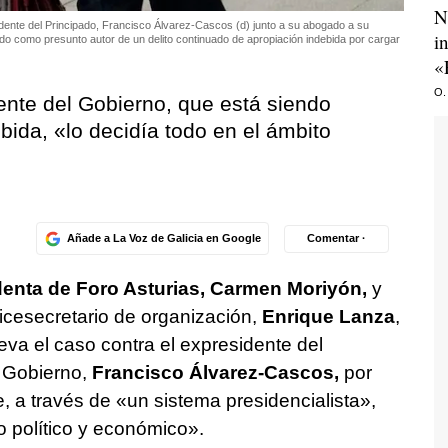
N
idente del Principado, Francisco Álvarez-Cascos (d) junto a su abogado a su
i
ado como presunto autor de un delito continuado de apropiación indebida por cargar
«
O.
ente del Gobierno, que está siendo
bida, «lo decidía todo en el ámbito
Añade a La Voz de Galicia en Google
Comentar ·
denta de Foro Asturias, Carmen Moriyón,
y
icesecretario de organización,
Enrique Lanza
,
leva el caso contra el expresidente del
l Gobierno,
Francisco Álvarez-Cascos,
por
, a través de «un sistema presidencialista»,
o político y económico».