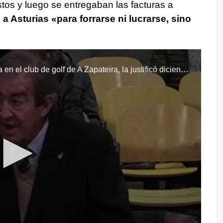
tos y luego se entregaban las facturas a
 a Asturias «para forrarse ni lucrarse, sino
Al ser preguntado por la factura de una comida en el club de golf de A Zapateira, la justificó diciendo: «Bueno es que en la Zapateira hay unos menús del día muy baratos, muy económicos, muy rápidos y es un sitio muy discreto»