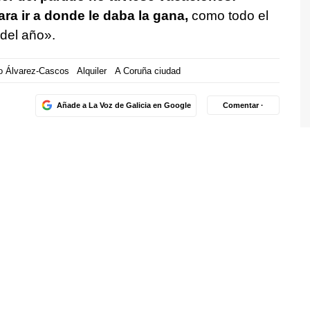
ara ir a donde le daba la gana,
como todo el
del año».
o Álvarez-Cascos
Alquiler
A Coruña ciudad
Añade a La Voz de Galicia en Google
Comentar ·