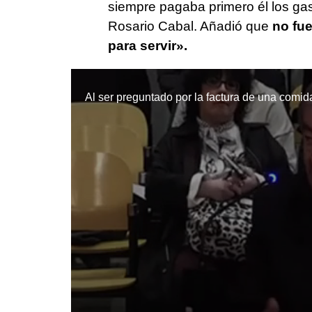
siempre pagaba primero él los gas
Rosario Cabal. Añadió que
no fue
para servir».
0
seconds
of
33
seconds
Volume
90%