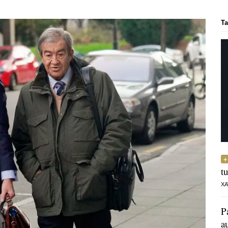
Ta
t
XA
P
a