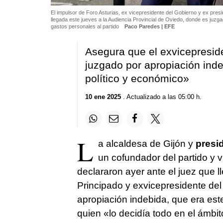
El impulsor de Foro Asturias, ex vicepresidente del Gobierno y ex pres
llegada este jueves a la Audiencia Provincial de Oviedo, donde es juzg
gastos personales al partido
Paco Paredes | EFE
Asegura que el exvicepresid
juzgado por apropiación inde
político y económico»
10 ene 2025
. Actualizado a las 05:00 h.
L
a alcaldesa de Gijón y
presi
un cofundador del partido y v
declararon ayer ante el juez que l
Principado y exvicepresidente de
apropiación indebida, que era este
quien «lo decidía todo en el ámbit