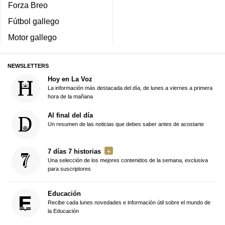
Forza Breo
Fútbol gallego
Motor gallego
NEWSLETTERS
Hoy en La Voz
La información más destacada del día, de lunes a viernes a primera
hora de la mañana
Al final del día
Un resumen de las noticias que debes saber antes de acostarte
7 días 7 historias
Una selección de los mejores contenidos de la semana, exclusiva
para suscriptores
Educación
Recibe cada lunes novedades e información útil sobre el mundo de
la Educación