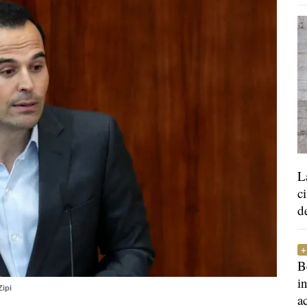
L
c
d
B
i
Zipi
a