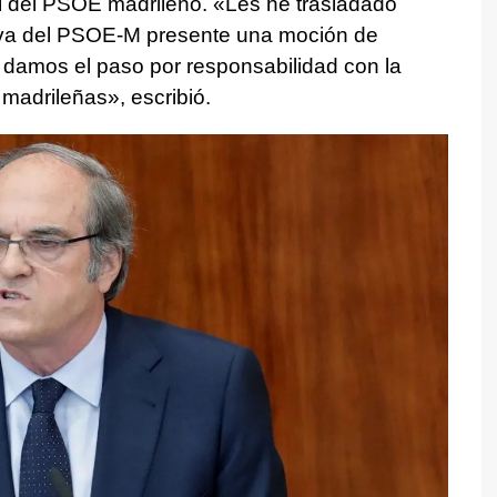
l del PSOE madrileño. «Les he trasladado
tiva del PSOE-M presente una moción de
; damos el paso por responsabilidad con la
 madrileñas», escribió.