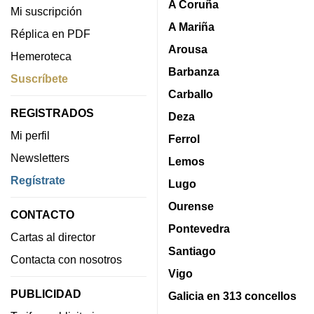
A Coruña
Mi suscripción
A Mariña
Réplica en PDF
Arousa
Hemeroteca
Barbanza
Suscríbete
Carballo
REGISTRADOS
Deza
Mi perfil
Ferrol
Newsletters
Lemos
Regístrate
Lugo
Ourense
CONTACTO
Pontevedra
Cartas al director
Santiago
Contacta con nosotros
Vigo
PUBLICIDAD
Galicia en 313 concellos