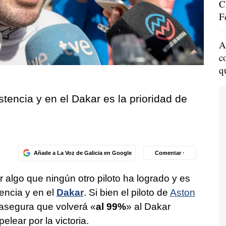
C
F
A
c
q
tencia y en el Dakar es la prioridad de
Añade a La Voz de Galicia en Google
Comentar ·
r algo que ningún otro piloto ha logrado y es
tencia y en el
Dakar
. Si bien el piloto de
Aston
, asegura que volverá «
al 99%
» al Dakar
lear por la victoria.