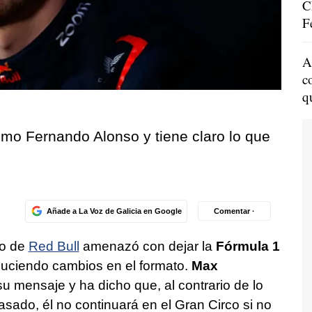
C
F
A
c
q
mo Fernando Alonso y tiene claro lo que
Añade a La Voz de Galicia en Google
Comentar ·
to de
Red Bull
amenazó con dejar la
Fórmula 1
duciendo cambios en el formato.
Max
u mensaje y ha dicho que, al contrario de lo
asado, él no continuará en el Gran Circo si no