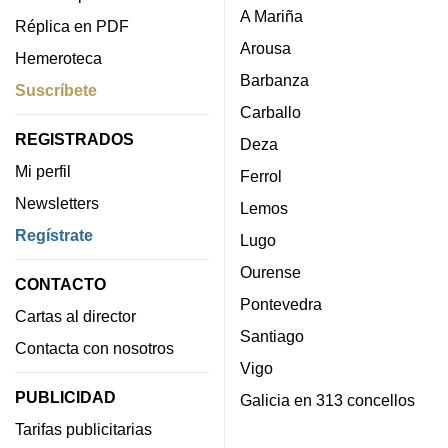
A Mariña
Réplica en PDF
Arousa
Hemeroteca
Barbanza
Suscríbete
Carballo
REGISTRADOS
Deza
Mi perfil
Ferrol
Newsletters
Lemos
Regístrate
Lugo
Ourense
CONTACTO
Pontevedra
Cartas al director
Santiago
Contacta con nosotros
Vigo
PUBLICIDAD
Galicia en 313 concellos
Tarifas publicitarias