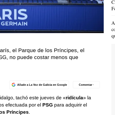
C
F
A
c
q
ís, el Parque de los Príncipes, el
 PSG, no puede costar menos que
Añade a La Voz de Galicia en Google
Comentar ·
idalgo, tachó este jueves de «
ridícula
» la
s efectuada por el
PSG
para adquirir el
os Príncipes
.