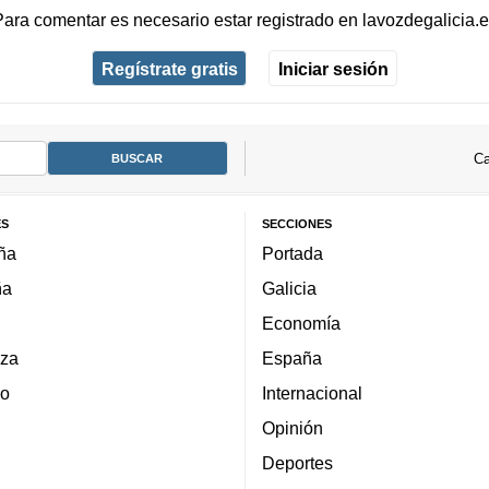
Para comentar es necesario
estar registrado
en
lavozdegalicia.
Regístrate gratis
Iniciar sesión
Ca
ES
SECCIONES
ña
Portada
ña
Galicia
Economía
za
España
lo
Internacional
Opinión
Deportes