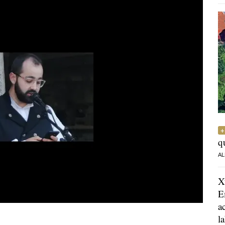
q
AL
X
E
a
l