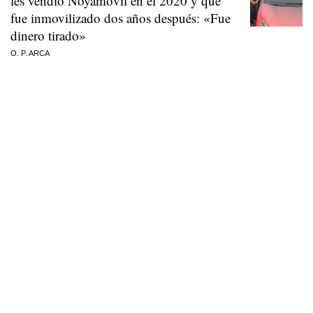
les vendió Noyamóvil en el 2020 y que
fue inmovilizado dos años después: «Fue
dinero tirado»
O. P. ARCA