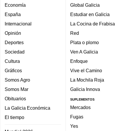
Economía
Global Galicia
España
Estudiar en Galicia
Internacional
La Cocina de Frabisa
Opinión
Red
Deportes
Plata o plomo
Sociedad
Ven A Galicia
Cultura
Enfoque
Gráficos
Vive el Camino
Somos Agro
La Mochila Roja
Somos Mar
Galicia Innova
Obituarios
SUPLEMENTOS
Mercados
La Galicia Económica
Fugas
El tiempo
Yes