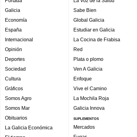
Portada
La Voz de la Salud
Galicia
Sabe Bien
Economía
Global Galicia
España
Estudiar en Galicia
Internacional
La Cocina de Frabisa
Opinión
Red
Deportes
Plata o plomo
Sociedad
Ven A Galicia
Cultura
Enfoque
Gráficos
Vive el Camino
Somos Agro
La Mochila Roja
Somos Mar
Galicia Innova
Obituarios
SUPLEMENTOS
Mercados
La Galicia Económica
Fugas