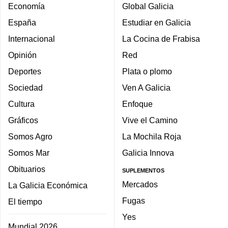
Economía
Global Galicia
España
Estudiar en Galicia
Internacional
La Cocina de Frabisa
Opinión
Red
Deportes
Plata o plomo
Sociedad
Ven A Galicia
Cultura
Enfoque
Gráficos
Vive el Camino
Somos Agro
La Mochila Roja
Somos Mar
Galicia Innova
Obituarios
SUPLEMENTOS
Mercados
La Galicia Económica
Fugas
El tiempo
Yes
Mundial 2026