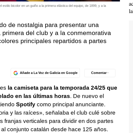
a
stilo bicolor en un guiño a la primera elástica del equipo, de 1899, y a la
l
ado de nostalgia para presentar una
 primera del club y a la conmemorativa
olores principales repartidos a partes
Añade a La Voz de Galicia en Google
Comentar ·
 es
la camiseta para la temporada 24/25 que
elado en las últimas horas
. De nuevo el
itiendo
Spotify
como principal anunciante.
oria y las raíces», señalaba el club culé sobre
franjas verticales para dividir en dos partes
n al conjunto catalán desde hace 125 años.