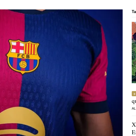
Ta
q
AL
X
E