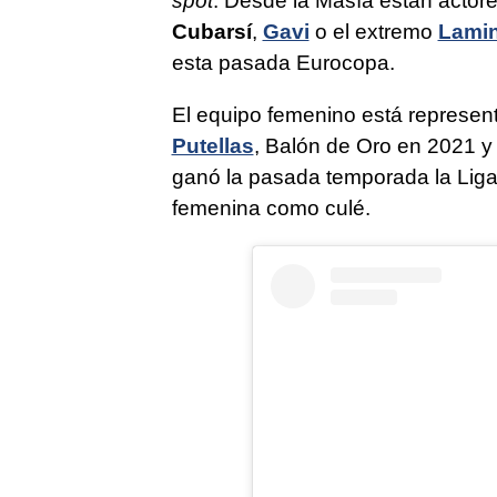
spot
. Desde la Masía están actores
Cubarsí
,
Gavi
o el extremo
Lami
esta pasada Eurocopa.
El equipo femenino está represen
Putellas
, Balón de Oro en 2021 y
ganó la pasada temporada la Liga
femenina como culé.