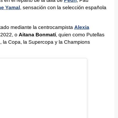
 en el reparto de la talla de
Pedri
, Pau
ne Yamal
, sensación con la selección española
tado mediante la centrocampista
Alexia
 2022, o
Aitana Bonmatí
, quien como Putellas
, la Copa, la Supercopa y la Champions