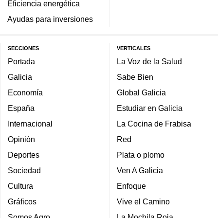
Eficiencia energética
Ayudas para inversiones
SECCIONES
VERTICALES
Portada
La Voz de la Salud
Galicia
Sabe Bien
Economía
Global Galicia
España
Estudiar en Galicia
Internacional
La Cocina de Frabisa
Opinión
Red
Deportes
Plata o plomo
Sociedad
Ven A Galicia
Cultura
Enfoque
Gráficos
Vive el Camino
Somos Agro
La Mochila Roja