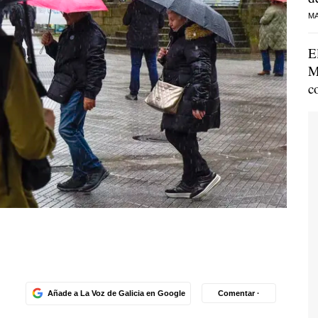
MA
E
M
c
Añade a La Voz de Galicia en Google
Comentar ·