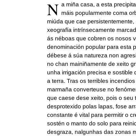
N
a miña casa, a esta precipita
máis popularmente coma or
miúda que cae persistentemente,
xeografía intrínsecamente marca
ás néboas que cobren os nosos v
denominación popular para esta pr
débese á súa natureza non agres
no chan mainiñamente de xeito gra
unha irrigación precisa e sostible
a terra. Tras os terribles incendio
marmaña converteuse no fenómen
que caese dese xeito, pois o seu 
desprotexido polas lapas, fose ar
constante é vital para permitir o 
sostén o manto do solo para reinic
desgraza, nalgunhas das zonas má