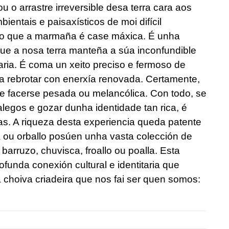
ou o arrastre irreversible desa terra cara aos
ientais e paisaxísticos de moi difícil
po que a marmaña é case máxica. É unha
que a nosa terra manteña a súa inconfundible
naria. É coma un xeito preciso e fermoso de
a rebrotar con enerxía renovada. Certamente,
 facerse pesada ou melancólica. Con todo, se
egos e gozar dunha identidade tan rica, é
ias. A riqueza desta experiencia queda patente
ou orballo posúen unha vasta colección de
rruzo, chuvisca, froallo ou poalla. Esta
funda conexión cultural e identitaria que
hoiva criadeira que nos fai ser quen somos: