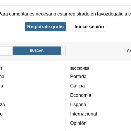
Para comentar es necesario
estar registrado
en
lavozdegalicia.
Regístrate gratis
Iniciar sesión
Ca
ES
SECCIONES
ña
Portada
ña
Galicia
Economía
za
España
lo
Internacional
Opinión