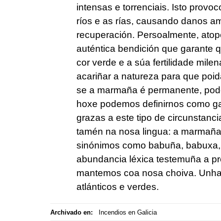
intensas e torrenciais. Isto provoc
ríos e as rías, causando danos amb
recuperación. Persoalmente, ato
auténtica bendición que garante 
cor verde e a súa fertilidade mile
acariñar a natureza para que poid
se a marmaña é permanente, pode
hoxe podemos definirnos como gal
grazas a este tipo de circunstanc
tamén na nosa lingua: a marmaña 
sinónimos como babuña, babuxa, ba
abundancia léxica testemuña a pro
mantemos coa nosa choiva. Unha c
atlánticos e verdes.
Archivado en:
Incendios en Galicia