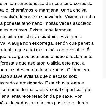
ción tan característica da nosa terra
coñecida
ballo, chamámoslle marmaña. Unha choiva
 envolvéndonos con suavidade. Vivimos nunha
da por este fenómeno, moitas veces asociado
ales e cumes. Existe unha fermosa
ecipitación: choiva criadeira. Este nome
iva. A auga non escorrega, senón que penetra
dual, o que a fai moito máis aproveitable. É
 que recarga os acuíferos e nutre directamente
s forestais que asolaron Galicia este ano, a
o máis desexado desas zonas. O ideal era
tacto suave evitaría que o escaso solo,
rastrado e erosionado. Esta chuvia lenta e
crecemento dunha capa vexetal superficial que
iar a lenta rexeneración da paisaxe. Por
is afectadas, as choivas posteriores foron