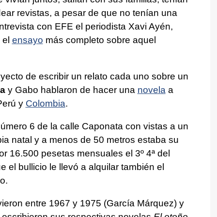
ear revistas, a pesar de que no tenían una
ntrevista con EFE el periodista Xavi Ayén,
, el
ensayo
más completo sobre aquel
oyecto de escribir un relato cada uno sobre un
sa
y Gabo hablaron de hacer una
novela
a
Perú y
Colombia
.
número 6 de la calle Caponata con vistas a un
bia natal y a menos de 50 metros estaba su
or 16.500 pesetas mensuales el 3º 4ª del
el bullicio le llevó a alquilar también el
o.
vieron entre 1967 y 1975 (García Márquez) y
 escribieron sus respectivas novelas
El otoño