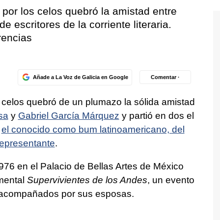
por los celos quebró la amistad entre
e escritores de la corriente literaria.
rencias
Añade a La Voz de Galicia en Google
Comentar ·
 celos quebró de un plumazo la sólida amistad
sa
y
Gabriel García Márquez
y partió en dos el
n
el conocido como bum latinoamericano, del
representante
.
1976 en el Palacio de Bellas Artes de México
mental
Supervivientes de los Andes
, un evento
n acompañados por sus esposas.