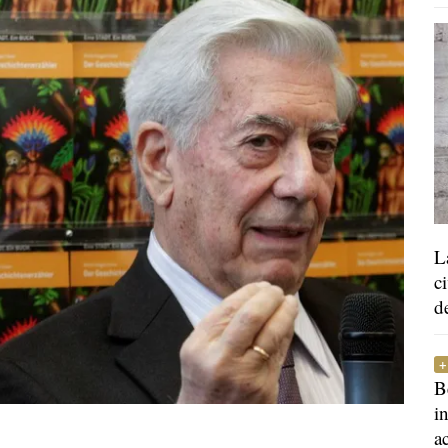
L
c
d
B
i
a