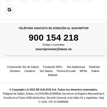
TELÉFONO GRATUITO DE ATENCIÓN AL SUSCRIPTOR
900 154 218
Dudas o consultas
suscripciones@lavoz.es
Corporación Voz de Galicia
Fundación SRFL
Voz Audiovisual
RadioVoz
Sondaxe
Canalvoz
Voz Natura
Prensa-Escuela
MPXA
Galicia
Editorial
© Copyright LA VOZ DE GALICIA S.A. Todos los derechos reservados.
Polígono de Sabón, Arteixo, A CORUÑA (ESPAÑA) Inscrita en el Registro Mercantil de A
Coruña en el Tomo 2438 del Archivo, Sección General, a los folios 91 y siguientes, hoja
C-2141. CIF: A-15000649.