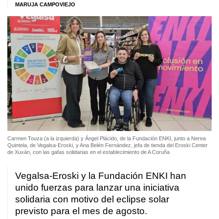
MARUJA CAMPOVIEJO
Carmen Touza (a la izquierda) y Ángel Plácido, de la Fundación ENKI, junto a Nerea
Quintela, de Vegalsa-Eroski, y Ana Belén Fernández, jefa de tienda del Eroski Center
de Xuxán, con las gafas solidarias en el establecimiento de A Coruña
Vegalsa-Eroski y la Fundación ENKI han
unido fuerzas para lanzar una iniciativa
solidaria con motivo del eclipse solar
previsto para el mes de agosto.