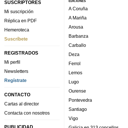
EDICIONES
SUSCRIPTORES
A Coruña
Mi suscripción
A Mariña
Réplica en PDF
Arousa
Hemeroteca
Barbanza
Suscríbete
Carballo
REGISTRADOS
Deza
Mi perfil
Ferrol
Newsletters
Lemos
Regístrate
Lugo
Ourense
CONTACTO
Pontevedra
Cartas al director
Santiago
Contacta con nosotros
Vigo
PUBLICIDAD
Galicia en 313 concellos