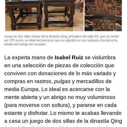
Juego de dos sillas chinas de la dinastía Qing, principios del siglo XX, que se vende
por 375 euros, la mitad del precio en que se adjudicó en una subasta. A la derecha,
detalle del trabajo del respaldo
La experta mano de
Isabel Ruiz
se vislumbra
en una selección de piezas de colección que
conviven con donaciones de lo más variado y
compras en rastros,
pulgas
y mercadillos de
media Europa. Lo ideal es acercarse con la
mente abierta y un abrigo no muy voluminoso
(para moverse con soltura), y pararse en cada
estante y disfrutar. Lo mismo te acabas llevando
a casa un juego de dos sillas de la dinastía Qing