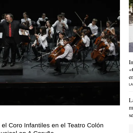
I
«
e
LA
L
m
s
 el Coro Infantiles en el Teatro Colón