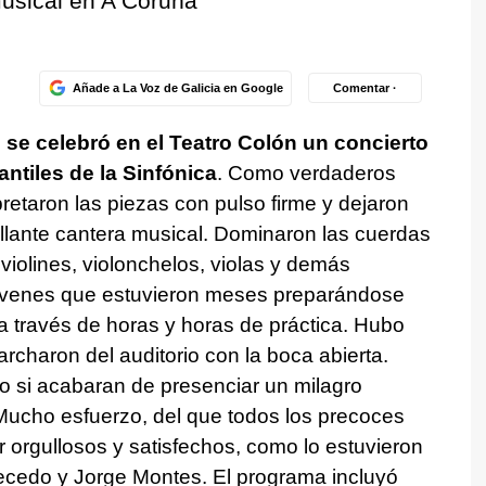
musical en A Coruña
Añade a La Voz de Galicia en Google
Comentar ·
,
se celebró en el Teatro Colón un concierto
antiles de la Sinfónica
. Como verdaderos
retaron las piezas con pulso firme y dejaron
llante cantera musical. Dominaron las cuerdas
violines, violonchelos, violas y demás
óvenes que estuvieron meses preparándose
 a través de horas y horas de práctica. Hubo
charon del auditorio con la boca abierta.
o si acabaran de presenciar un milagro
Mucho esfuerzo, del que todos los precoces
orgullosos y satisfechos, como lo estuvieron
Precedo y Jorge Montes. El programa incluyó