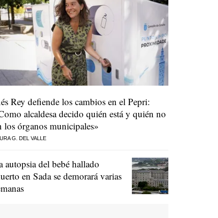
nés Rey defiende los cambios en el Pepri:
Como alcaldesa decido quién está y quién no
n los órganos municipales»
URA G. DEL VALLE
a autopsia del bebé hallado
uerto en Sada se demorará varias
emanas