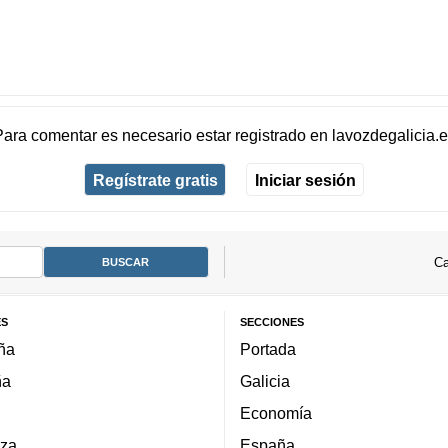
Para comentar es necesario
estar registrado
en
lavozdegalicia.
Regístrate gratis
Iniciar sesión
Ca
ES
SECCIONES
ña
Portada
ña
Galicia
Economía
za
España