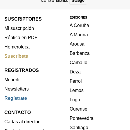
Cambiar idioma:
Galego
EDICIONES
SUSCRIPTORES
A Coruña
Mi suscripción
A Mariña
Réplica en PDF
Arousa
Hemeroteca
Barbanza
Suscríbete
Carballo
REGISTRADOS
Deza
Mi perfil
Ferrol
Newsletters
Lemos
Regístrate
Lugo
Ourense
CONTACTO
Pontevedra
Cartas al director
Santiago