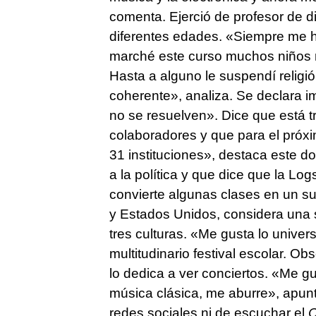
comenta. Ejerció de profesor de d
diferentes edades. «Siempre me h
marché este curso muchos niños m
Hasta a alguno le suspendí religió
coherente», analiza. Se declara 
no se resuelven». Dice que está 
colaboradores y que para el próxi
31 instituciones», destaca este d
a la política y que dice que la Lo
convierte algunas clases en un sup
y Estados Unidos, considera una s
tres culturas. «Me gusta lo univer
multitudinario festival escolar. O
lo dedica a ver conciertos. «Me g
música clásica, me aburre», apun
redes sociales ni de escuchar el
C