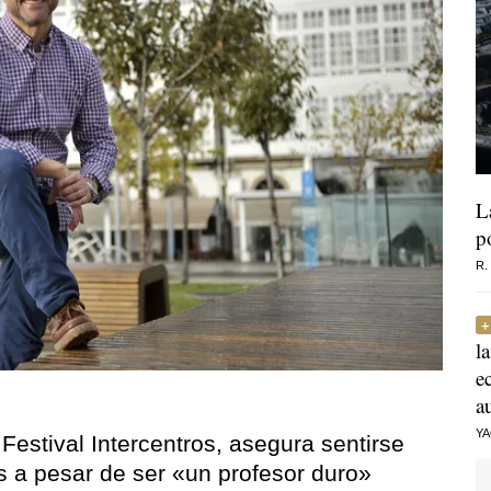
L
p
R.
l
e
a
Y
Festival Intercentros, asegura sentirse
 a pesar de ser «un profesor duro»