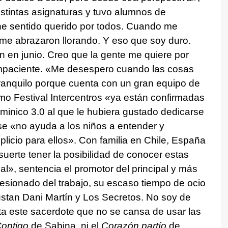
istintas asignaturas y tuvo alumnos de
e sentido querido por todos. Cuando me
e abrazaron llorando. Y eso que soy duro.
n en junio. Creo que la gente me quiere por
impaciente. «Me desespero cuando las cosas
tranquilo porque cuenta con un gran equipo de
mo Festival Intercentros «ya están confirmadas
ominico 3.0 al que le hubiera gustado dedicarse
gse «no ayuda a los niños a entender y
licio para ellos». Con familia en Chile, España
uerte tener la posibilidad de conocer estas
sal», sentencia el promotor del principal y más
bsesionado del trabajo, su escaso tiempo de ocio
ustan Dani Martín y Los Secretos. No soy de
ta este sacerdote que no se cansa de usar las
ontigo
de Sabina, ni el
Corazón partío
de