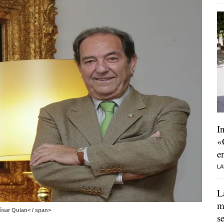
I
«
e
LA
L
m
ésar Quian< / span>
s