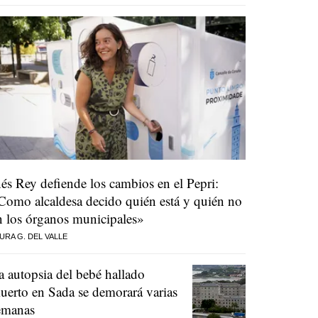
nés Rey defiende los cambios en el Pepri:
Como alcaldesa decido quién está y quién no
n los órganos municipales»
URA G. DEL VALLE
a autopsia del bebé hallado
uerto en Sada se demorará varias
emanas