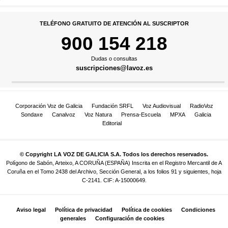
TELÉFONO GRATUITO DE ATENCIÓN AL SUSCRIPTOR
900 154 218
Dudas o consultas
suscripciones@lavoz.es
Corporación Voz de Galicia
Fundación SRFL
Voz Audiovisual
RadioVoz
Sondaxe
Canalvoz
Voz Natura
Prensa-Escuela
MPXA
Galicia
Editorial
© Copyright LA VOZ DE GALICIA S.A. Todos los derechos reservados.
Polígono de Sabón, Arteixo, A CORUÑA (ESPAÑA) Inscrita en el Registro Mercantil de A
Coruña en el Tomo 2438 del Archivo, Sección General, a los folios 91 y siguientes, hoja
C-2141. CIF: A-15000649.
Aviso legal
Política de privacidad
Política de cookies
Condiciones
generales
Configuración de cookies