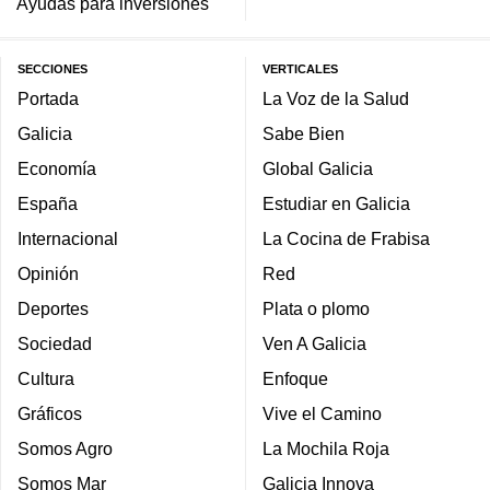
Ayudas para inversiones
SECCIONES
VERTICALES
Portada
La Voz de la Salud
Galicia
Sabe Bien
Economía
Global Galicia
España
Estudiar en Galicia
Internacional
La Cocina de Frabisa
Opinión
Red
Deportes
Plata o plomo
Sociedad
Ven A Galicia
Cultura
Enfoque
Gráficos
Vive el Camino
Somos Agro
La Mochila Roja
Somos Mar
Galicia Innova