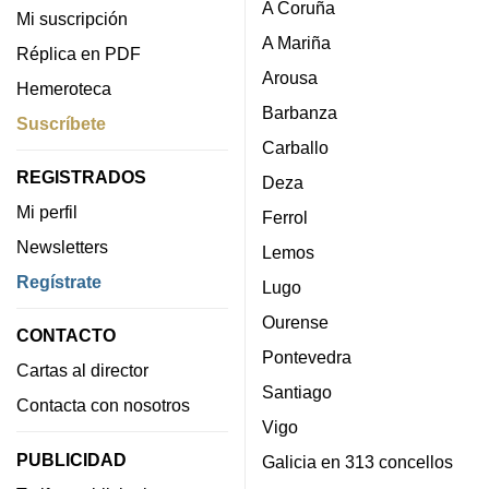
A Coruña
Mi suscripción
A Mariña
Réplica en PDF
Arousa
Hemeroteca
Barbanza
Suscríbete
Carballo
REGISTRADOS
Deza
Mi perfil
Ferrol
Newsletters
Lemos
Regístrate
Lugo
Ourense
CONTACTO
Pontevedra
Cartas al director
Santiago
Contacta con nosotros
Vigo
PUBLICIDAD
Galicia en 313 concellos