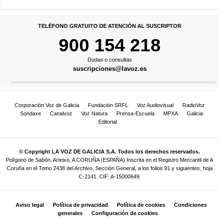
TELÉFONO GRATUITO DE ATENCIÓN AL SUSCRIPTOR
900 154 218
Dudas o consultas
suscripciones@lavoz.es
Corporación Voz de Galicia
Fundación SRFL
Voz Audiovisual
RadioVoz
Sondaxe
Canalvoz
Voz Natura
Prensa-Escuela
MPXA
Galicia
Editorial
© Copyright LA VOZ DE GALICIA S.A. Todos los derechos reservados.
Polígono de Sabón, Arteixo, A CORUÑA (ESPAÑA) Inscrita en el Registro Mercantil de A
Coruña en el Tomo 2438 del Archivo, Sección General, a los folios 91 y siguientes, hoja
C-2141. CIF: A-15000649.
Aviso legal
Política de privacidad
Política de cookies
Condiciones
generales
Configuración de cookies