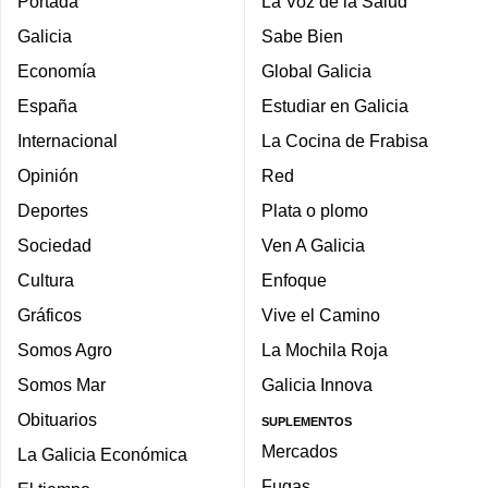
Portada
La Voz de la Salud
Galicia
Sabe Bien
Economía
Global Galicia
España
Estudiar en Galicia
Internacional
La Cocina de Frabisa
Opinión
Red
Deportes
Plata o plomo
Sociedad
Ven A Galicia
Cultura
Enfoque
Gráficos
Vive el Camino
Somos Agro
La Mochila Roja
Somos Mar
Galicia Innova
Obituarios
SUPLEMENTOS
Mercados
La Galicia Económica
Fugas