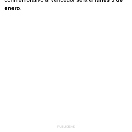
enero
.