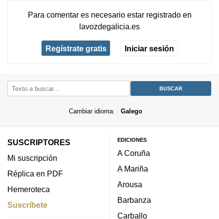
Para comentar es necesario
estar registrado
en
lavozdegalicia.es
Regístrate gratis
Iniciar sesión
Cambiar idioma:
Galego
EDICIONES
SUSCRIPTORES
A Coruña
Mi suscripción
A Mariña
Réplica en PDF
Arousa
Hemeroteca
Barbanza
Suscríbete
Carballo