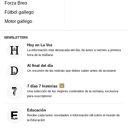
Forza Breo
Fútbol gallego
Motor gallego
NEWSLETTERS
Hoy en La Voz
La información más destacada del día, de lunes a viernes a primera
hora de la mañana
Al final del día
Un resumen de las noticias que debes saber antes de acostarte
7 días 7 historias
Una selección de los mejores contenidos de la semana, exclusiva
para suscriptores
Educación
Recibe cada lunes novedades e información útil sobre el mundo de
la Educación