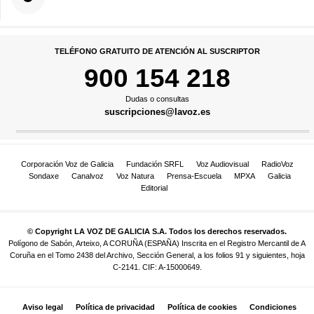
TELÉFONO GRATUITO DE ATENCIÓN AL SUSCRIPTOR
900 154 218
Dudas o consultas
suscripciones@lavoz.es
Corporación Voz de Galicia
Fundación SRFL
Voz Audiovisual
RadioVoz
Sondaxe
Canalvoz
Voz Natura
Prensa-Escuela
MPXA
Galicia
Editorial
© Copyright LA VOZ DE GALICIA S.A. Todos los derechos reservados.
Polígono de Sabón, Arteixo, A CORUÑA (ESPAÑA) Inscrita en el Registro Mercantil de A
Coruña en el Tomo 2438 del Archivo, Sección General, a los folios 91 y siguientes, hoja
C-2141. CIF: A-15000649.
Aviso legal
Política de privacidad
Política de cookies
Condiciones