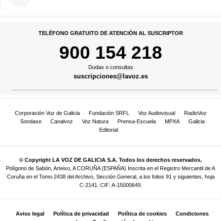
TELÉFONO GRATUITO DE ATENCIÓN AL SUSCRIPTOR
900 154 218
Dudas o consultas
suscripciones@lavoz.es
Corporación Voz de Galicia
Fundación SRFL
Voz Audiovisual
RadioVoz
Sondaxe
Canalvoz
Voz Natura
Prensa-Escuela
MPXA
Galicia
Editorial
© Copyright LA VOZ DE GALICIA S.A. Todos los derechos reservados.
Polígono de Sabón, Arteixo, A CORUÑA (ESPAÑA) Inscrita en el Registro Mercantil de A
Coruña en el Tomo 2438 del Archivo, Sección General, a los folios 91 y siguientes, hoja
C-2141. CIF: A-15000649.
Aviso legal
Política de privacidad
Política de cookies
Condiciones