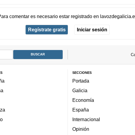
Para comentar es necesario
estar registrado
en
lavozdegalicia.
Regístrate gratis
Iniciar sesión
Ca
ES
SECCIONES
ña
Portada
ña
Galicia
Economía
za
España
lo
Internacional
Opinión