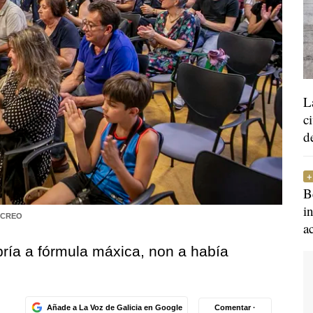
L
c
d
B
i
 CREO
a
ría a fórmula máxica, non a había
Añade a La Voz de Galicia en Google
Comentar ·