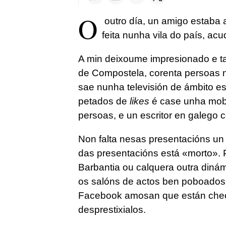
O
outro día, un amigo estaba 
feita nunha vila do país, ac
A min deixoume impresionado e t
de Compostela, corenta persoas n
sae nunha televisión de ámbito e
petados de
likes
é case unha mobi
persoas, e un escritor en galego
Non falta nesas presentacións u
das presentacións está «morto». 
Barbantia ou calquera outra diná
os salóns de actos ben poboados 
Facebook amosan que están cheos
desprestixialos.