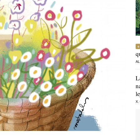
q
AL
L
n
l
X.