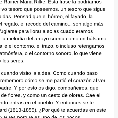
ce Rainer Maria Rilke. Esta frase la podríamos
s vivo tesoro que poseemos, un tesoro que sigue
das. Pensad que el hórreo, el fayado, la
el regato, el recodo del camino... son algo más
ugiarse para llorar a solas cuado eramos
a la melodía del arroyo suena como un bálsamo
alle el contorno, el trazo, o incluso retengamos
atmósfera, o el contorno sonoro, lo que viene
 los seres.
 cuando visito la aldea. Como cuando paso
 rememoro cómo se me partió el corazón al ver
 padre. Y por esto os digo, compañeiros, que
de flores, y como un cesto de olores. Cae el
ando entras en el pueblo. Y entonces se te
ard (1813-1855). ¿Por qué te acuerdas en este
és? Pues porque es uno de los pocos