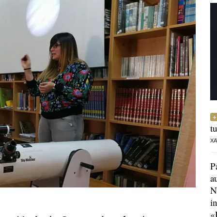
t
XA
P
a
N
i
«