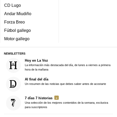
CD Lugo
Andar Miudiño
Forza Breo
Fútbol gallego
Motor gallego
NEWSLETTERS
Hoy en La Voz
La información más destacada del día, de lunes a viernes a primera
hora de la mañana
Al final del día
Un resumen de las noticias que debes saber antes de acostarte
7 días 7 historias
Una selección de los mejores contenidos de la semana, exclusiva
para suscriptores