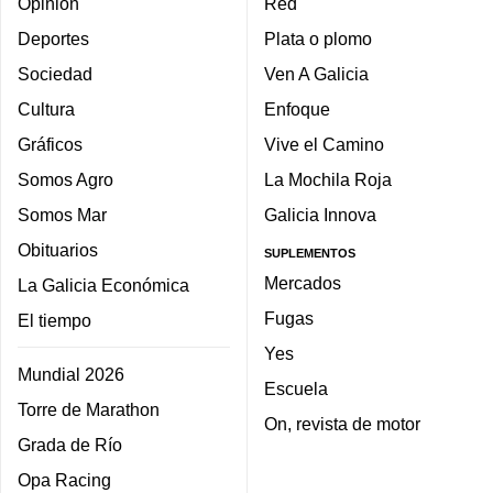
Opinión
Red
Deportes
Plata o plomo
Sociedad
Ven A Galicia
Cultura
Enfoque
Gráficos
Vive el Camino
Somos Agro
La Mochila Roja
Somos Mar
Galicia Innova
Obituarios
SUPLEMENTOS
Mercados
La Galicia Económica
Fugas
El tiempo
Yes
Mundial 2026
Escuela
Torre de Marathon
On, revista de motor
Grada de Río
Opa Racing