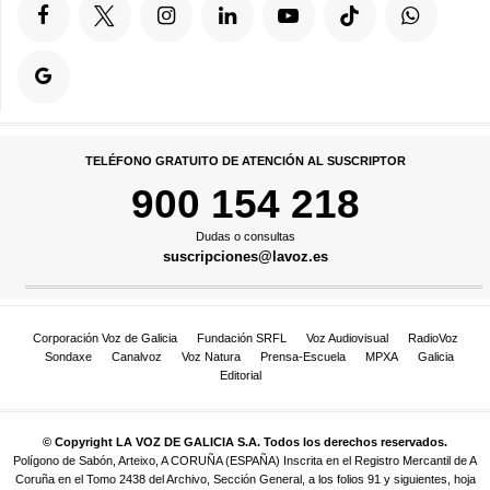
TELÉFONO GRATUITO DE ATENCIÓN AL SUSCRIPTOR
900 154 218
Dudas o consultas
suscripciones@lavoz.es
Corporación Voz de Galicia
Fundación SRFL
Voz Audiovisual
RadioVoz
Sondaxe
Canalvoz
Voz Natura
Prensa-Escuela
MPXA
Galicia
Editorial
© Copyright LA VOZ DE GALICIA S.A. Todos los derechos reservados.
Polígono de Sabón, Arteixo, A CORUÑA (ESPAÑA) Inscrita en el Registro Mercantil de A
Coruña en el Tomo 2438 del Archivo, Sección General, a los folios 91 y siguientes, hoja