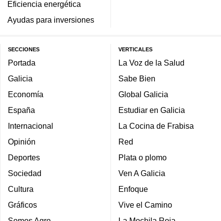
Eficiencia energética
Ayudas para inversiones
SECCIONES
VERTICALES
Portada
La Voz de la Salud
Galicia
Sabe Bien
Economía
Global Galicia
España
Estudiar en Galicia
Internacional
La Cocina de Frabisa
Opinión
Red
Deportes
Plata o plomo
Sociedad
Ven A Galicia
Cultura
Enfoque
Gráficos
Vive el Camino
Somos Agro
La Mochila Roja