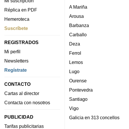
Mi suscripción
A Mariña
Réplica en PDF
Arousa
Hemeroteca
Barbanza
Suscríbete
Carballo
REGISTRADOS
Deza
Mi perfil
Ferrol
Newsletters
Lemos
Regístrate
Lugo
Ourense
CONTACTO
Pontevedra
Cartas al director
Santiago
Contacta con nosotros
Vigo
PUBLICIDAD
Galicia en 313 concellos
Tarifas publicitarias