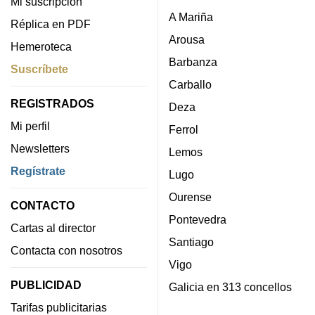
Mi suscripción
A Mariña
Réplica en PDF
Arousa
Hemeroteca
Barbanza
Suscríbete
Carballo
REGISTRADOS
Deza
Mi perfil
Ferrol
Newsletters
Lemos
Regístrate
Lugo
Ourense
CONTACTO
Pontevedra
Cartas al director
Santiago
Contacta con nosotros
Vigo
PUBLICIDAD
Galicia en 313 concellos
Tarifas publicitarias