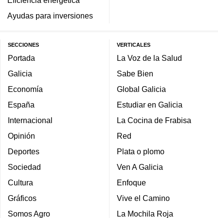
Eficiencia energética
Ayudas para inversiones
SECCIONES
VERTICALES
Portada
La Voz de la Salud
Galicia
Sabe Bien
Economía
Global Galicia
España
Estudiar en Galicia
Internacional
La Cocina de Frabisa
Opinión
Red
Deportes
Plata o plomo
Sociedad
Ven A Galicia
Cultura
Enfoque
Gráficos
Vive el Camino
Somos Agro
La Mochila Roja