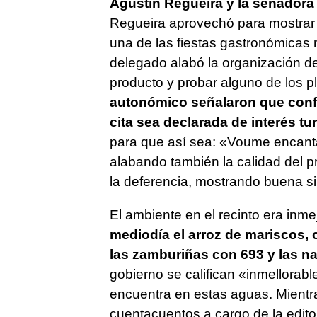
Agustín Regueira y la senadora 
Regueira aprovechó para mostrar e
una de las fiestas gastronómicas m
delegado alabó la organización del
producto y probar alguno de los p
autonómico señalaron que confí
cita sea declarada de interés tur
para que así sea: «Voume encant
alabando también la calidad del p
la deferencia, mostrando buena si
El ambiente en el recinto era inme
mediodía el arroz de mariscos, 
las zamburiñas con 693 y las n
gobierno se califican «inmellorabl
encuentra en estas aguas. Mientra
cuentacuentos a cargo de la editor