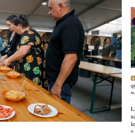
q
AL
L
n
l
X.