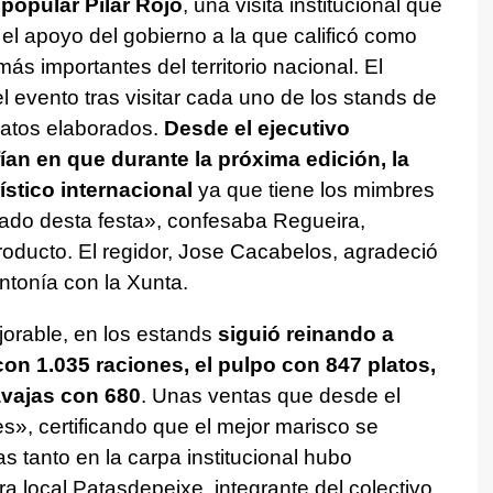
popular Pilar Rojo
, una visita institucional que
l apoyo del gobierno a la que calificó como
ás importantes del territorio nacional. El
 evento tras visitar cada uno de los stands de
latos elaborados.
Desde el ejecutivo
an en que durante la próxima edición, la
ístico internacional
ya que tiene los mimbres
ado desta festa», confesaba Regueira,
roducto. El regidor, Jose Cacabelos, agradeció
ntonía con la Xunta.
jorable, en los estands
siguió reinando a
con 1.035 raciones, el pulpo con 847 platos,
avajas con 680
. Unas ventas que desde el
es», certificando que el mejor marisco se
s tanto en la carpa institucional hubo
a local Patasdepeixe, integrante del colectivo