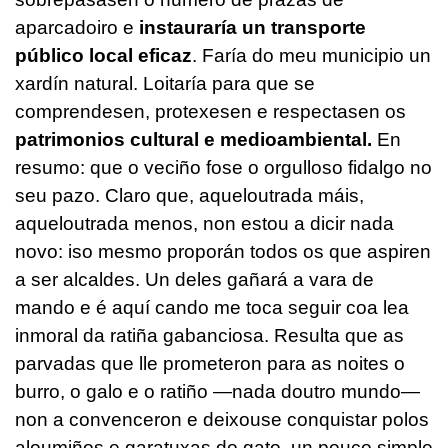
aparcadoiro e
instauraría un transporte
público local eficaz
. Faría do meu municipio un
xardín natural. Loitaría para que se
comprendesen, protexesen e respectasen os
patrimonios cultural e medioambiental.
En
resumo: que o veciño fose o orgulloso fidalgo no
seu pazo. Claro que, aqueloutrada máis,
aqueloutrada menos, non estou a dicir nada
novo: iso mesmo proporán todos os que aspiren
a ser alcaldes. Un deles gañará a vara de
mando e é aquí cando me toca seguir coa lea
inmoral da ratiña gabanciosa. Resulta que as
parvadas que lle prometeron para as noites o
burro, o galo e o ratiño —nada doutro mundo—
non a convenceron e deixouse conquistar polos
aloumiños e garatuxas do gato, un pouco simple