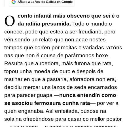
Añade a La Voz de Galicia en Google
O
conto infantil máis obsceno que sei é o
da ratiña presumida.
Todo o mundo o
coñece, pode que estea a ser freudiano, pero
vén sendo un relato que non acae nestes
tempos que corren por moitas e variadas razóns
nas que non é cousa de parármonos hoxe.
Resulta que a roedora, máis furona que rata,
topou unha moeda de ouro e despois de
matinar en que a gastaría, aforradora non era,
decidiu mercar uns lazos de seda encarnados
para parecer guapa —
nunca entendín como
se asociou fermosura cunha rata
— por ver a
quen enganaba. Así enfeitada, púxose na
solaina ofrecéndose para casar co mellor postor
—viva o amor— e mantivo a mesma conversa,