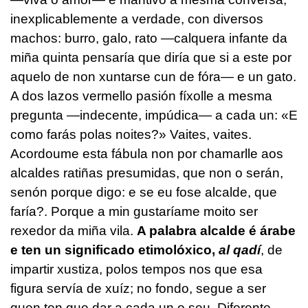
inexplicablemente a verdade, con diversos
machos: burro, galo, rato —calquera infante da
miña quinta pensaría que diría que si a este por
aquelo de non xuntarse cun de fóra— e un gato.
A dos lazos vermello pasión fíxolle a mesma
pregunta —indecente, impúdica— a cada un: «E
como farás polas noites?» Vaites, vaites.
Acordoume esta fábula non por chamarlle aos
alcaldes ratiñas presumidas, que non o serán,
senón porque digo: e se eu fose alcalde, que
faría?. Porque a min gustaríame moito ser
rexedor da miña vila.
A palabra alcalde é árabe
e ten un significado etimolóxico,
al qadí
, de
impartir xustiza, polos tempos nos que esa
figura servía de xuíz; no fondo, segue a ser
quen ten que dar a cada un o seu. Diferente