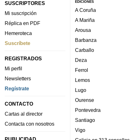
EDICIONES
SUSCRIPTORES
A Coruña
Mi suscripción
A Mariña
Réplica en PDF
Arousa
Hemeroteca
Barbanza
Suscríbete
Carballo
REGISTRADOS
Deza
Mi perfil
Ferrol
Newsletters
Lemos
Regístrate
Lugo
Ourense
CONTACTO
Pontevedra
Cartas al director
Santiago
Contacta con nosotros
Vigo
PUBLICIDAD
Galicia en 313 concellos